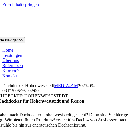
Zum Inhalt springen
gle Navigation
Home
Leistungen
Über uns
Referenzen
Karriere
3
Kontakt
Dachdecker Hohenweststedt
MEDIA-AM
2025-09-
08T15:05:36+02:00
CHDECKER HOHENWESTSTEDT
Dachdecker für Hohenweststedt und Region
haben nach Dachdecker Hohenweststedt gesucht? Dann sind Sie hier g
tig! Wir bieten Ihnen Rundum-Service fürs Dach – von Ausbesserungen
stühle bis hin zur energetischen Dachsanierung.